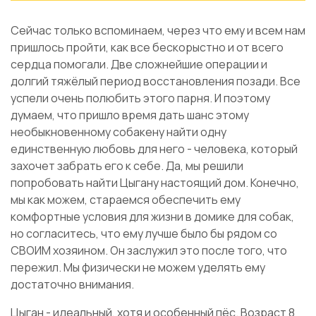
Сейчас только вспоминаем, через что ему и всем нам
пришлось пройти, как все бескорыстно и от всего
сердца помогали. Две сложнейшие операции и
долгий тяжёлый период восстановления позади. Все
успели очень полюбить этого парня. И поэтому
думаем, что пришло время дать шанс этому
необыкновенному собакену найти одну
единственную любовь для него - человека, который
захочет забрать его к себе. Да, мы решили
попробовать найти
Цыган
у настоящий дом. Конечно,
мы как можем, стараемся обеспечить ему
комфортные условия для жизни в домике для собак,
но согласитесь, что ему лучше было бы рядом со
СВОИМ хозяином. Он заслужил это после того, что
пережил. Мы физически не можем уделять ему
достаточно внимания.
Цыган
- идеальный, хотя и особенный пёс. Возраст 8